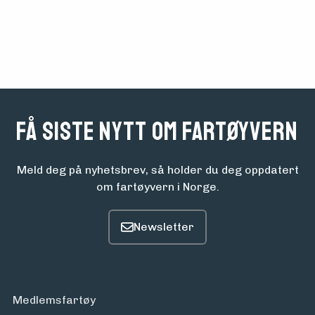
om
midler
Vern,
vedlikehold
Få siste nytt om fartøyvern
og drift
Meld deg på nyhetsbrev, så holder du deg oppdatert
om fartøyvern i Norge.
Om
foreningen
Aktuelt
Medlemsfartøy