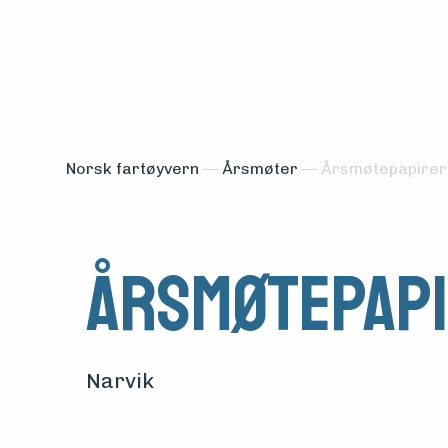
Norsk fartøyvern
—
Årsmøter
—
Årsmøtepapirer
Årsmøtepapi
Medlemsfartøy
Søk
om
Narvik
midler