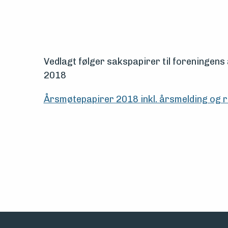
Vern,
vedlikehold
og
Vedlagt følger sakspapirer til foreningens 
drift
2018
Om
Årsmøtepapirer 2018
inkl. årsmelding og
foreningen
Aktuelt
Arrangementer