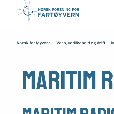
Norsk fartøyvern
—
Vern, vedlikehold og drift
—
M
Maritim 
Medlemsfartøy
Søk
om