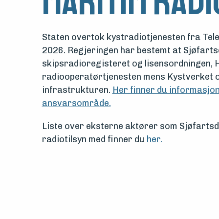
Maritim radi
midler
Vern,
Staten overtok kystradiotjenesten fra Tele
vedlikehold
2026. Regjeringen har bestemt at Sjøfarts
og
skipsradioregisteret og lisensordningen,
radiooperatørtjenesten mens Kystverket o
drift
infrastrukturen.
Her finner du informasjo
ansvarsområde.
Om
Liste over eksterne aktører som Sjøfartsd
foreningen
radiotilsyn med finner du
her.
Aktuelt
Arrangementer