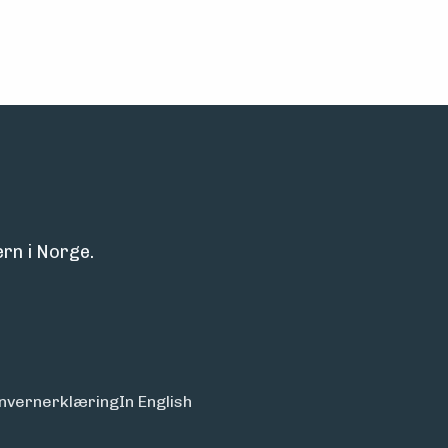
rn i Norge.
nvern­erklæring
In English