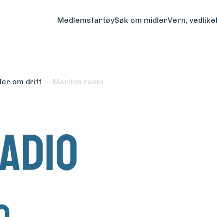
Medlemsfartøy
Søk om midler
Vern, vedlike
er om drift
—
Maritim radio
radio