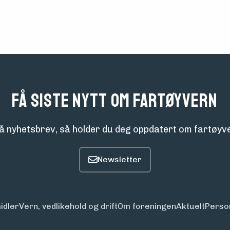
Få siste nytt om fartøyvern
å nyhetsbrev, så holder du deg oppdatert om fartøyve
idler
Vern, vedlikehold og drift
Om foreningen
Aktuelt
Perso