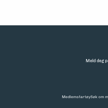
Meld deg p
Medlemsfartøy
Søk om m