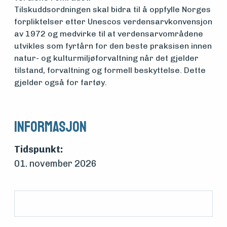
Tilskuddsordningen skal bidra til å oppfylle Norges
Søk
forpliktelser etter Unescos verdensarvkonvensjon
av 1972 og medvirke til at verdensarvområdene
om
utvikles som fyrtårn for den beste praksisen innen
natur- og kulturmiljøforvaltning når det gjelder
midler
tilstand, forvaltning og formell beskyttelse. Dette
gjelder også for fartøy.
Vern,
vedlikehold
Informasjon
og drift
Tidspunkt:
01. november 2026
Om
foreningen