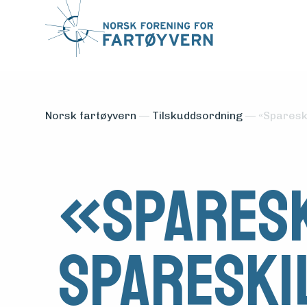
Norsk fartøyvern
—
Tilskuddsordning
—
«Sparesk
«Sparesk
Spareski