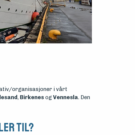
ativ/organisasjoner i vårt
llesand
,
Birkenes
og
Vennesla
. Den
ler til?