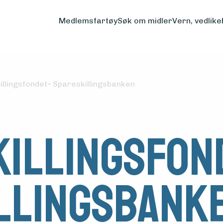
Medlemsfartøy
Søk om midler
Vern, vedlike
illingsfondet» Spareskillingsbanken
illingsfon
llingsbank