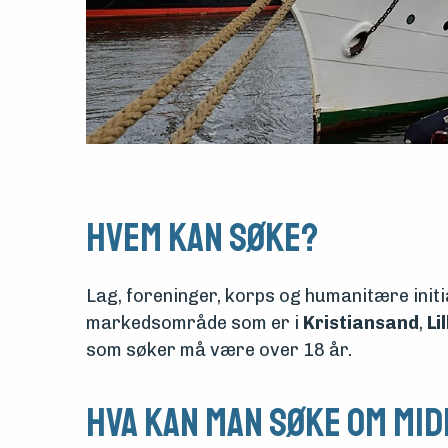
Om
foreningen
Aktuelt
Arrangementer
Hvem kan søke?
Lag, foreninger, korps og humanitære initi
markedsområde som er i
Kristiansand
,
Li
som søker må være over 18 år.
Hva kan man søke om mid