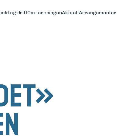
hold og drift
Om foreningen
Aktuelt
Arrangementer
det»
en