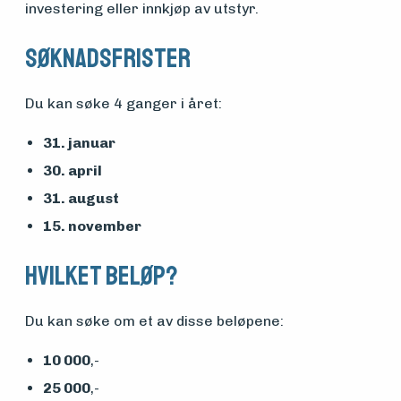
investering eller innkjøp av utstyr.
og drift
Søknadsfrister
Om
Du kan søke 4 ganger i året:
foreningen
31. januar
30. april
Aktuelt
31. august
15. november
Arrangementer
Hvilket beløp?
Du kan søke om et av disse beløpene:
10 000
,-
25 000
,-