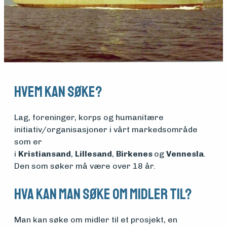
Medlemsfartøy
Hvem kan søke?
Søk
Lag, foreninger, korps og humanitære
initiativ/organisasjoner i vårt markedsområde
om
som er
i
Kristiansand
,
Lillesand
,
Birkenes
og
Vennesla
.
midler
Den som søker må være over 18 år.
Hva kan man søke om midler til?
Vern,
vedlikehold
Man kan søke om midler til et prosjekt, en