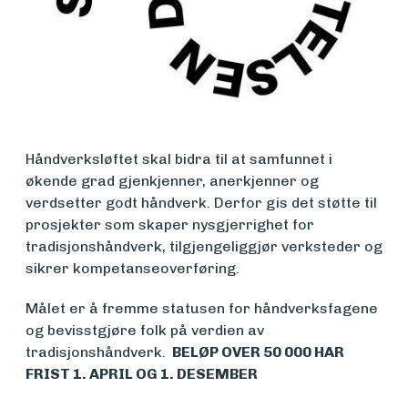
Håndverksløftet skal bidra til at samfunnet i
Medlemsfartøy
økende grad gjenkjenner, anerkjenner og
verdsetter godt håndverk. Derfor gis det støtte til
prosjekter som skaper nysgjerrighet for
Søk
tradisjonshåndverk, tilgjengeliggjør verksteder og
sikrer kompetanseoverføring.
om
Målet er å fremme statusen for håndverksfagene
midler
og bevisstgjøre folk på verdien av
tradisjonshåndverk.
BELØP OVER 50 000 HAR
FRIST 1. APRIL OG 1. DESEMBER
Vern,