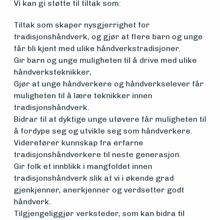
Vi kan gi støtte til tiltak som:
vedlikehold
Tiltak som skaper nysgjerrighet for
og drift
tradisjonshåndverk, og gjør at flere barn og unge
får bli kjent med ulike håndverkstradisjoner.
Gir barn og unge muligheten til å drive med ulike
Om
håndverksteknikker,
foreningen
Gjør at unge håndverkere og håndverkselever får
muligheten til å lære teknikker innen
tradisjonshåndverk.
Aktuelt
Bidrar til at dyktige unge utøvere får muligheten til
å fordype seg og utvikle seg som håndverkere.
Viderefører kunnskap fra erfarne
Arrangementer
tradisjonshåndverkere til neste generasjon.
Gir folk et innblikk i mangfoldet innen
tradisjonshåndverk slik at vi i økende grad
gjenkjenner, anerkjenner og verdsetter godt
håndverk.
Tilgjengeliggjør verksteder, som kan bidra til