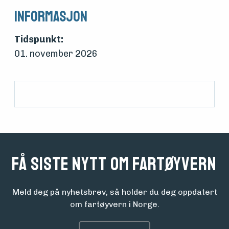
Søk
Informasjon
om
Tidspunkt:
midler
01. november 2026
Vern,
vedlikehold
og drift
Få siste nytt om fartøyvern
Om
foreningen
Meld deg på nyhetsbrev, så holder du deg oppdatert
om fartøyvern i Norge.
Aktuelt