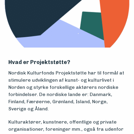
Medlemsfartøy
Søk
om
Hvad er Projektstøtte?
midler
Nordisk Kulturfonds Projektstøtte har til formål at
stimulere udviklingen af kunst- og kulturlivet i
Norden og styrke forskellige aktørers nordiske
forbindelser. De nordiske lande er: Danmark,
Vern,
Finland, Færøerne, Grønland, Island, Norge,
vedlikehold
Sverige og Åland.
og drift
Kulturaktører, kunstnere, offentlige og private
organisationer, foreninger mm., også fra udenfor