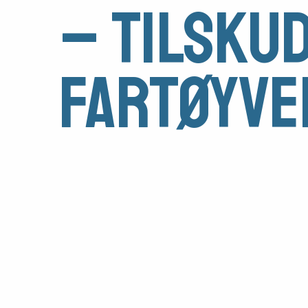
– tilskud
midler
Vern,
fartøyve
vedlikehold
og
drift
Om
foreningen
Aktuelt
Arrangementer