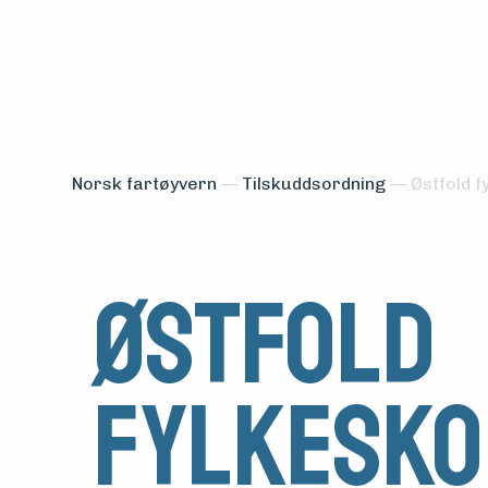
Norsk fartøyvern
—
Tilskuddsordning
—
Østfold f
Østfold
Medlemsfartøy
fylkesk
Søk
om