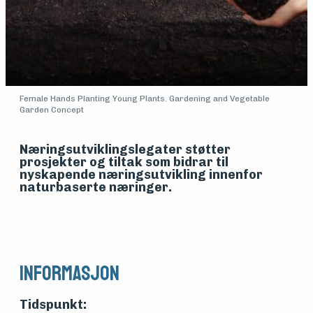
Medlemsfartøy
Søk
om
Female Hands Planting Young Plants. Gardening and Vegetable
midler
Garden Concept
Næringsutviklingslegater støtter
Vern,
prosjekter og tiltak som bidrar til
nyskapende næringsutvikling innenfor
naturbaserte næringer.
vedlikehold
og drift
Informasjon
Om
foreningen
Tidspunkt: