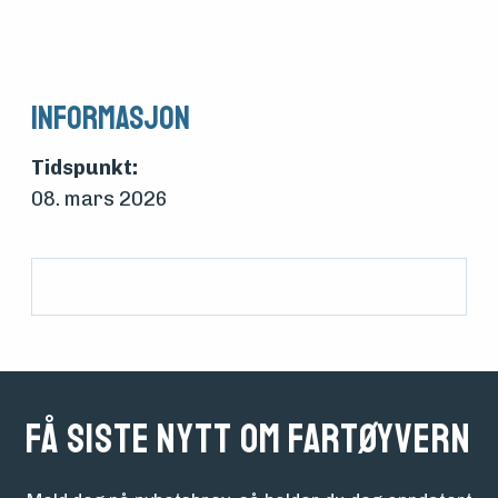
foreningen
Aktuelt
Informasjon
Tidspunkt:
Arrangementer
08. mars 2026
Få siste nytt om fartøyvern