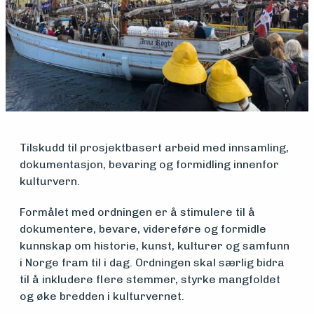
Medlemsfartøy
Søk
om
midler
Tilskudd til prosjektbasert arbeid med innsamling,
dokumentasjon, bevaring og formidling innenfor
Vern,
kulturvern.
vedlikehold
Formålet med ordningen er å stimulere til å
dokumentere, bevare, videreføre og formidle
og drift
kunnskap om historie, kunst, kulturer og samfunn
i Norge fram til i dag. Ordningen skal særlig bidra
til å inkludere flere stemmer, styrke mangfoldet
Om
og øke bredden i kulturvernet.