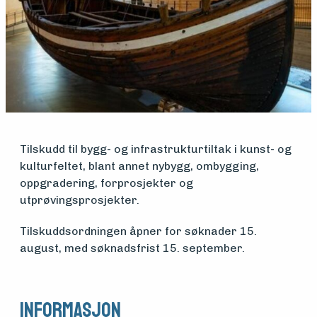
Medlemsfartøy
Søk
om
midler
Tilskudd til bygg- og infrastrukturtiltak i kunst- og
kulturfeltet, blant annet nybygg, ombygging,
Vern,
oppgradering, forprosjekter og
vedlikehold
utprøvingsprosjekter.
og drift
Tilskuddsordningen åpner for søknader 15.
august, med søknadsfrist 15. september.
Om
Informasjon
foreningen