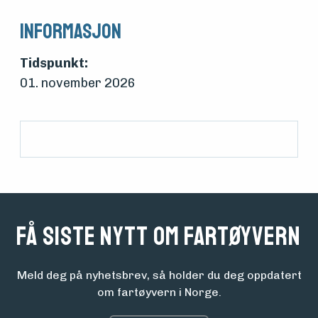
Søk
Informasjon
om
midler
Tidspunkt:
01. november 2026
Vern,
vedlikehold
og drift
Om
Få siste nytt om fartøyvern
foreningen
Meld deg på nyhetsbrev, så holder du deg oppdatert
om fartøyvern i Norge.
Aktuelt