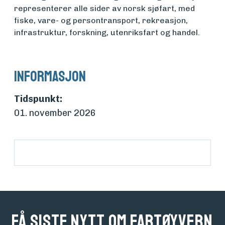
representerer alle sider av norsk sjøfart, med
Søk
fiske, vare- og persontransport, rekreasjon,
om
infrastruktur, forskning, utenriksfart og handel.
midler
Informasjon
Vern,
Tidspunkt:
vedlikehold
01. november 2026
og drift
Om
foreningen
Få siste nytt om fartøyvern