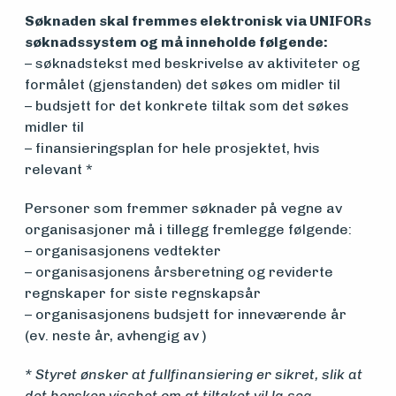
Søknaden skal fremmes elektronisk via UNIFORs
søknadssystem og må inneholde følgende:
– søknadstekst med beskrivelse av aktiviteter og
formålet (gjenstanden) det søkes om midler til
Medlemsfartøy
– budsjett for det konkrete tiltak som det søkes
midler til
– finansieringsplan for hele prosjektet, hvis
Søk
relevant *
om
Personer som fremmer søknader på vegne av
midler
organisasjoner må i tillegg fremlegge følgende:
– organisasjonens vedtekter
– organisasjonens årsberetning og reviderte
Vern,
regnskaper for siste regnskapsår
– organisasjonens budsjett for inneværende år
vedlikehold
(ev. neste år, avhengig av )
og drift
* Styret ønsker at fullfinansiering er sikret, slik at
det hersker visshet om at tiltaket vil la seg