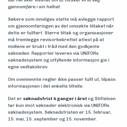
gjennomføre i sin helhet.
Om
Søkere som innvilges støtte må avlegge rapport
foreningen
om gjennomføringen av det omsøkte tiltaket når
dette er fullført. Større tiltak og organisasjoner
må fremlegge revisorbekreftet attest på at
Aktuelt
midlene er brukt i tråd med den godkjente
søknaden. Rapporter leveres via UNIFORs
søknadssystem og utfyllende informasjon gis i
Arrangementer
egne vedtaksbrev.
Om ovennevnte regler ikke passer fullt ut, tilpass
informasjonen i det enkelte tilfelle.
Det er
søknadsfrist 4 ganger i året
og Stiftelsen
tar kun imot søknader elektronisk via UNIFORs
søknadssystem. Søknadsfristen er 15. februar,
15. mai, 15. september og 15. november.