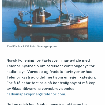
Medlemsfartøy
Søk
om
midler
SVANEN fra 1937 Foto: Svanegruppen
Vern,
Norsk Forening for Fartøyvern har avtale med
Telenor Kystradio om redusert kontrollgebyr for
vedlikehold
radiotilsyn. Vernede og fredete fartøyer er hos
Telenor kystradio definert som en egen kategori.
og drift
For å få rabattert pris på kontrollgebyret må kopi
av Riksantikvarens vernebrev sendes
radioinspeksjonen@telenor.com
.
Om
Det er også lurt å informere inspektøren fra