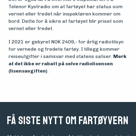
foreningen
Telenor Kystradio om at fartøyet har status som
vernet eller fredet når inspektøren kommer om
bord. Dette for å sikre at fartøyet blir priset som
Aktuelt
vernet eller fredet.
I 2021 er gebyret NOK 2409,- for årlig radiotilsyn
Arrangementer
for vernede og fredete fartøy. I tillegg kommer
reiseutgifter i samsvar med statens satser.
Merk
at det ikke er rabatt på selve radiolisensen
(lisensavgiften)
.
Få siste nytt om fartøyvern