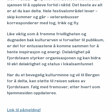
sjansen til å oppleve fortid i nåtid. Det beste av alt
Om
er at du kan delta. Hele festivalområdet lever –
foreningen
skip kommer og går – veteranbusser
korresponderer med tog, trikk og fly.
Like viktig som å fremme frivilligheten og
Aktuelt
dugnaden bak kulturarven vi forvalter til publikum,
er det for entusiastene å komme sammen for å
hente inspirasjon og energi. Delaktighet på
Arrangementer
Fjordsteam styrker organisasjonen og kan bidra
til økt delaktighet og status i lokalsamfunnet.
Har du et bevegelig kulturminne og vil til Bergen
for å delta, kan støtte til reisen søkes av
Fjordsteam. Følg med fremover; etter hvert som
hjemmesiden oppdateres.
Link til påmelding!