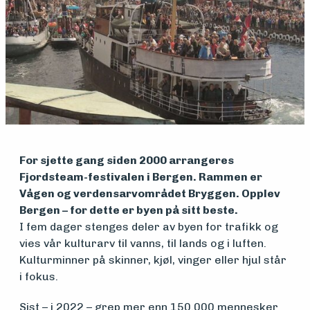
Medlemsfartøy
Søk
om
For sjette gang siden 2000 arrangeres
midler
Fjordsteam-festivalen i Bergen. Rammen er
Vågen og verdensarvområdet Bryggen. Opplev
Bergen – for dette er byen på sitt beste.
Vern,
I fem dager stenges deler av byen for trafikk og
vies vår kulturarv til vanns, til lands og i luften.
vedlikehold
Kulturminner på skinner, kjøl, vinger eller hjul står
og drift
i fokus.
Sist – i 2022 – grep mer enn 150.000 mennesker