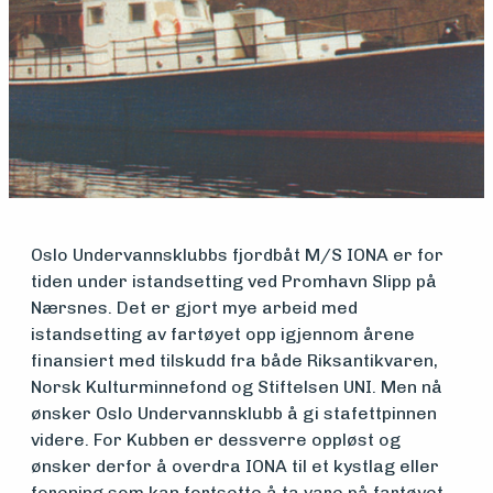
Medlemsfartøy
Søk
om
midler
Oslo Undervannsklubbs fjordbåt M/S IONA er for
Vern,
tiden under istandsetting ved Promhavn Slipp på
Nærsnes. Det er gjort mye arbeid med
vedlikehold
istandsetting av fartøyet opp igjennom årene
finansiert med tilskudd fra både Riksantikvaren,
og drift
Norsk Kulturminnefond og Stiftelsen UNI. Men nå
ønsker Oslo Undervannsklubb å gi stafettpinnen
videre. For Kubben er dessverre oppløst og
Om
ønsker derfor å overdra IONA til et kystlag eller
forening som kan fortsette å ta vare på fartøyet.