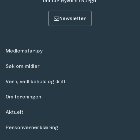
om fartøyvern i Norge.
Medlemsfartøy
Søk om midler
Vern, vedlikehold og drift
Om foreningen
Aktuelt
Personvern­erklæring