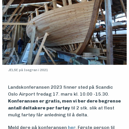
Medlemsfartøy
Søk
om
midler
JELSE på Isegran i 2021
Vern,
Landskonferansen 2023 finner sted på Scandic
vedlikehold
Oslo Airport fredag 17. mars kl. 10.00 -15.30.
Konferansen er gratis, men vi ber dere begrense
og drift
antall deltakere per fartøy
til 2 stk. slik at flest
mulig fartøy får anledning til å delta.
Meld dere på konferansen
her
. Første person til