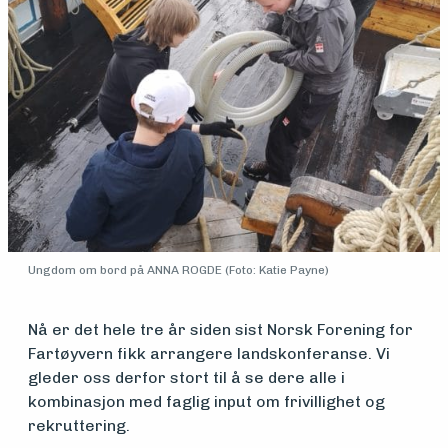
Medlemsfartøy
Søk
om
midler
Ungdom om bord på ANNA ROGDE (Foto: Katie Payne)
Vern,
Nå er det hele tre år siden sist Norsk Forening for
vedlikehold
Fartøyvern fikk arrangere landskonferanse. Vi
gleder oss derfor stort til å se dere alle i
og drift
kombinasjon med faglig input om frivillighet og
rekruttering.