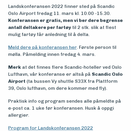
Om
Landskonferansen 2022 finner sted på Scandic
Oslo Airport fredag 11. mars kl. 10.00 -15.30.
foreningen
Konferansen er gratis, men vi ber dere begrense
antall deltakere per fartøy
til 2 stk. slik at flest
mulig fartøy får anledning til å delta.
Aktuelt
Meld dere på konferansen her
. Første person til
mølla. Påmelding innen fredag 4. mars.
Arrangementer
Merk
at det finnes flere Scandic-hoteller ved Oslo
Lufthavn, vår konferanse er altså på
Scandic Oslo
Airport
(ta bussen Vy shuttle S33X fra Plattform
39, Oslo lufthavn, om dere kommer med fly).
Praktisk info og program sendes alle påmeldte på
e-post ca. 1 uke før konferansen. Husk å oppgi
allergier.
Program for Landskonferansen 2022