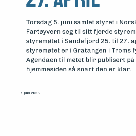
midler
Vern,
Torsdag 5. juni samlet styret i Nor
Fartøyvern seg til sitt fjerde styrem
vedlikehold
styremøtet i Sandefjord 25. til 27. a
og
styremøtet er i Gratangen i Troms fy
Agendaen til møtet blir publisert 
drift
hjemmesiden så snart den er klar.
Om
foreningen
7. juni 2025
Aktuelt
Arrangementer