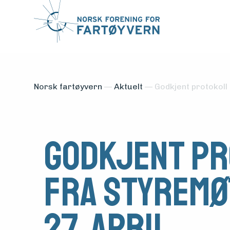
Norsk fartøyvern
—
Aktuelt
—
Godkjent protokoll f
Godkjent pr
Medlemsfartøy
fra styremøt
Søk
27. april
om