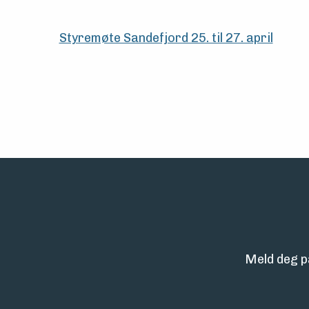
Styremøte Sandefjord 25. til 27. april
Meld deg p