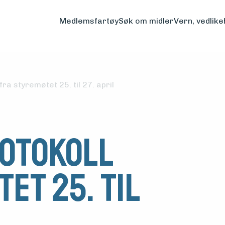
Medlemsfartøy
Søk om midler
Vern, vedlike
ra styremøtet 25. til 27. april
otokoll
et 25. til