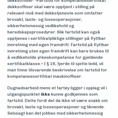
dekksoffiser: «Fartstid for kompetansesertifikat
dekksoffiser skal være opptjent i stilling på
relevant nivå med dekkstjeneste som omfatter
Arrangementer
brovakt, laste- og losseoperasjoner,
sikkerhetsmessig vedlikehold og
beredskapsprosedyrer. Slik fartstid kan også
opptjenes i sertifikatpliktige stillinger på flyttbar
innretning med egen framdrift. Fartstid på flyttbar
innretning uten egen framdrift kan bare brukes til
å vedlikeholde yrkeskompetanse for gjeldende
sertifikatklasse.» I § 16, fjerde til sjette ledd, vil
man finne tilsvarende beskrivelse om fartstid for
kompetansesertifikat maskinoffiser.
Dugnadsarbeid mens et fartøy ligger i opplag vil i
utgangspunktet
ikke
kunne godkjennes som
fartstid. Dette fordi det da ikke vil være snakk om
brovakt, laste og losseoperasjoner og liknende.
Selvsagt kan det jobbes med sikkerhetsmessig