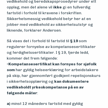
vedlikehold og beredskapsprosedyrer under ett
opplag, men det alene vil
ikke
gi en fullverdig
fartstid i forhold til kravene i forskriften.
Sikkerhetsmessig vedlikehold betyr her at en
jobber med vedlikehold av sikkerhetsutstyr og
liknende, forklarer Andersen.
Så vises det i forhold til fartstid til
§ 19
som
regulerer fornyelse av kompetansesertifikater
og ferdighetssertifikater. I § 19, fjerde ledd,
kommer det frem følgende:
«
Kompetansesertifikat kan fornyes
for sjøfolk
som
har gyldig helseerklæring for arbeidstakere
på skip, har gjennomført godkjent repetisjonskurs
i sikkerhetsopplæring og
kan dokumentere
vedlikeholdt yrkeskompetanse på en av
følgende måter
:
a)
minst 12 måneders fartstid med gyldig