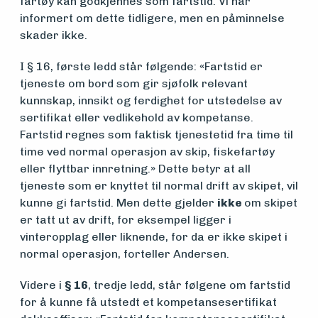
Søk
fartøy kan godkjennes som fartstid. Vi har
informert om dette tidligere, men en påminnelse
om
skader ikke.
midler
I § 16, første ledd står følgende:
«
Fartstid er
tjeneste om bord som gir sjøfolk relevant
kunnskap, innsikt og ferdighet for utstedelse av
Vern,
sertifikat eller vedlikehold av kompetanse.
Fartstid regnes som faktisk tjenestetid fra time til
vedlikehold
time ved normal operasjon av skip, fiskefartøy
eller flyttbar innretning.
»
Dette betyr at all
og drift
tjeneste som er knyttet til normal drift av skipet, vil
kunne gi fartstid. Men dette gjelder
ikke
om skipet
er tatt ut av drift, for eksempel ligger i
Om
vinteropplag eller liknende, for da er ikke skipet i
foreningen
normal operasjon, forteller Andersen.
Videre i
§ 16
, tredje ledd, står følgene om fartstid
for å kunne få utstedt et kompetansesertifikat
Aktuelt