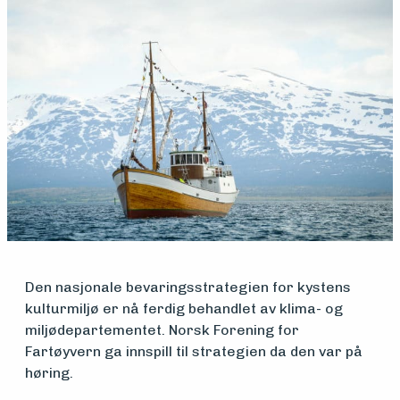
Medlemsfartøy
Søk
om
midler
Vern,
vedlikehold
og drift
Den nasjonale bevaringsstrategien for kystens
kulturmiljø er nå ferdig behandlet av klima- og
miljødepartementet. Norsk Forening for
Om
Fartøyvern ga innspill til strategien da den var på
høring.
foreningen