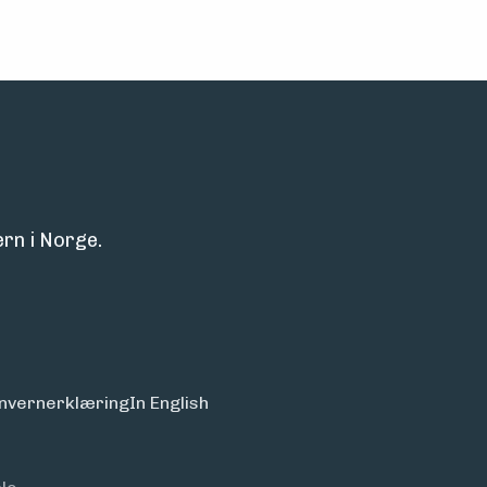
rn i Norge.
nvern­erklæring
In English