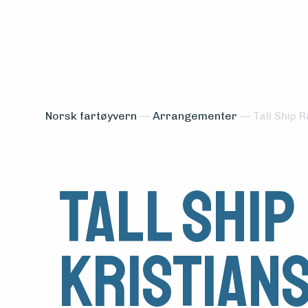
Norsk fartøyvern
—
Arrangementer
—
Tall Ship 
Tall Ship
Kristian
Medlemsfartøy