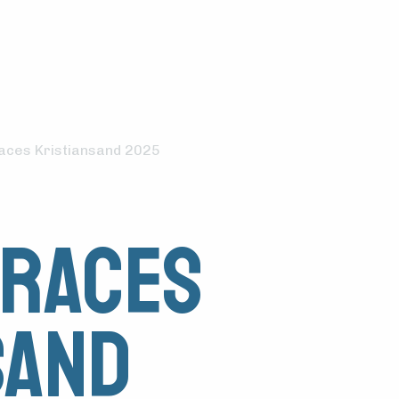
Races Kristiansand 2025
 Races
sand