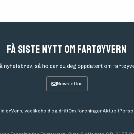
Få siste nytt om fartøyvern
å nyhetsbrev, så holder du deg oppdatert om fartøyve
idler
Vern, vedlikehold og drift
Om foreningen
Aktuelt
Perso