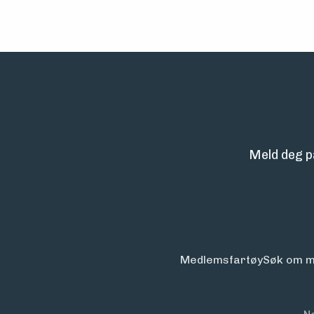
Meld deg p
Medlemsfartøy
Søk om m