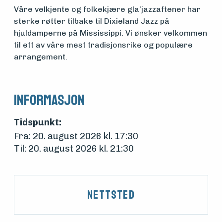
Om
Våre velkjente og folkekjære gla’jazzaftener har
foreningen
sterke røtter tilbake til Dixieland Jazz på
hjuldamperne på Mississippi. Vi ønsker velkommen
til ett av våre mest tradisjonsrike og populære
Aktuelt
arrangement.
Arrangementer
Informasjon
Tidspunkt:
Fra: 20. august 2026 kl. 17:30
Til: 20. august 2026 kl. 21:30
Nettsted