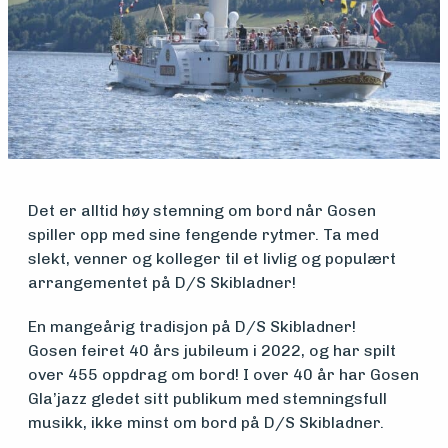
Medlemsfartøy
Søk
om
Det er alltid høy stemning om bord når Gosen
midler
spiller opp med sine fengende rytmer. Ta med
slekt, venner og kolleger til et livlig og populært
arrangementet på D/S Skibladner!
Vern,
En mangeårig tradisjon på D/S Skibladner!
vedlikehold
Gosen feiret 40 års jubileum i 2022, og har spilt
og drift
over 455 oppdrag om bord! I over 40 år har Gosen
Gla’jazz gledet sitt publikum med stemningsfull
musikk, ikke minst om bord på D/S Skibladner.