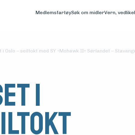
Medlemsfartøy
Søk om midler
Vern, vedlike
 i Oslo – seiltokt med SY «Mohawk II» Sørlandet – Stavang
et i
iltokt