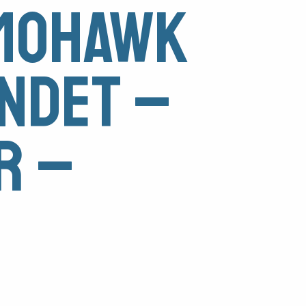
«Mohawk
andet –
r –