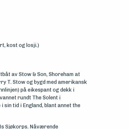
, kost og losji.)
ystbåt av Stow & Son, Shoreham at
arry T. Stow og bygd med amerikansk
nlinjen) på eikespant og dekk i
rvannet rundt The Solent i
sin tid i England, blant annet the
UMs Sjøkorps. Nåværende