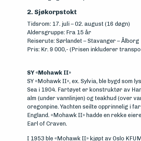
2. Sjøkorpstokt
Tidsrom:
17. juli – 02. august (16 døgn)
Aldersgruppe:
Fra 15 år
Reiserute:
Sørlandet – Stavanger – Ålborg
Pris:
Kr. 9 000,- (Prisen inkluderer transport
SY «Mohawk II»
SY «Mohawk II», ex. Sylvia, ble bygd som l
Sea i 1904. Fartøyet er konstruktør av H
alm (under vannlinjen) og teakhud (over van
oregonpine. Yachten seilte opprinnelig i fa
England. «Mohawk II» hadde en rekke eiere i 
Earl of Craven.
I 1953 ble «Mohawk II» kjøpt av Oslo KF