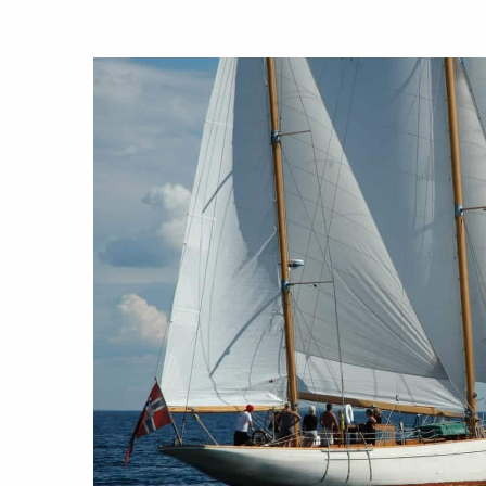
og
drift
Om
foreningen
Aktuelt
Arrangementer