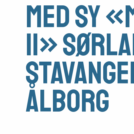
med SY 
II» Sørl
Medlemsfartøy
Stavange
Søk
om
Ålborg
midler
Vern,
vedlikehold