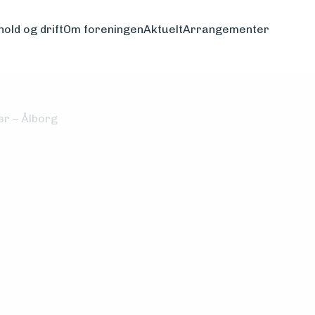
hold og drift
Om foreningen
Aktuelt
Arrangementer
er – Ålborg