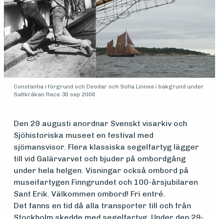
Medlemsfartøy
Søk
Constantia i förgrund och Deodar och Sofia Linnea i bakgrund under
Saltkråkan Race 30 sep 2006
om
Den 29 augusti anordnar Svenskt visarkiv och
midler
Sjöhistoriska museet en festival med
sjömansvisor. Flera klassiska segelfartyg lägger
till vid Galärvarvet och bjuder på ombordgång
Vern,
under hela helgen. Visningar också ombord på
museifartygen Finngrundet och 100-årsjubilaren
vedlikehold
Sant Erik. Välkommen ombord! Fri entré.
og drift
Det fanns en tid då alla transporter till och från
Stockholm skedde med segelfartyg. Under den 29-