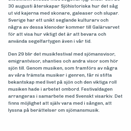
30 augusti återskapar Sjöhistoriska hur det såg
Om
ut vid kajerna med skonare, galeaser och slupar.
Sverige har ett unikt seglande kulturarv och
foreningen
några av dessa klenoder kommer till Galärvarvet
för att visa hur viktigt det är att bevara och
använda segelfartygen även i vår tid.
Aktuelt
Den 29 blir det musikfestival med sjömansvisor,
emigrantvisor, shanties och andra visor som hör
Arrangementer
sjön till. Genom musiken, som framförs av några
av våra främsta musiker i genren, får ni stifta
bekantskap med livet på sjön och den viktiga roll
musiken hade i arbetet ombord. Festivaldagen
arrangeras i samarbete med Svenskt visarkiv. Det
finns möjlighet att själv vara med i sången, att
lyssna på berättelser om sjömansmusik.