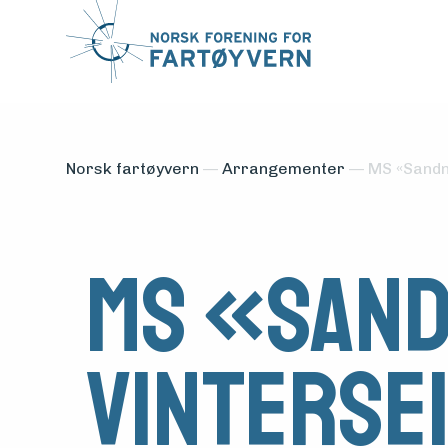
Norsk fartøyvern
—
Arrangementer
—
MS «Sandne
MS «San
vinterse