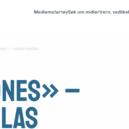
Medlemsfartøy
Søk om midler
Vern, vedlike
s» – vinterseilas
dnes» –
ilas