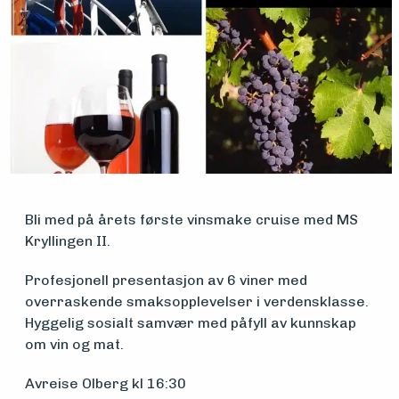
Medlemsfartøy
Søk
om
midler
Bli med på årets første vinsmake cruise med MS
Kryllingen II.
Vern,
Profesjonell presentasjon av 6 viner med
vedlikehold
overraskende smaksopplevelser i verdensklasse.
Hyggelig sosialt samvær med påfyll av kunnskap
og drift
om vin og mat.
Avreise Olberg kl 16:30
Om