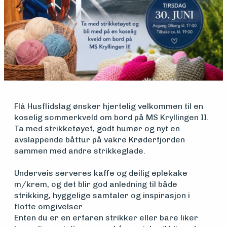
Medlemsfartøy
Søk
om
Flå Husflidslag ønsker hjertelig velkommen til en
midler
koselig sommerkveld om bord på MS Kryllingen II.
Ta med strikketøyet, godt humør og nyt en
avslappende båttur på vakre Krøderfjorden
sammen med andre strikkeglade.
Vern,
Underveis serveres kaffe og deilig eplekake
vedlikehold
m/krem, og det blir god anledning til både
strikking, hyggelige samtaler og inspirasjon i
og drift
flotte omgivelser.
Enten du er en erfaren strikker eller bare liker