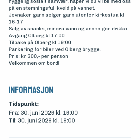
hyggelig sosialt samvær, håper vi du vil bli med oss
Om
på en stemningsfull kveld på vannet.
Jevnaker garn selger garn utenfor kirkestua kl
foreningen
16-17
Salg av snacks, mineralvann og annen god drikke.
Avgang Olberg kl 17:00
Aktuelt
Tilbake på Olberg kl 19:00
Parkering for biler ved Olberg brygge.
Pris: kr 300,- per person
Arrangementer
Velkommen om bord!
Informasjon
Tidspunkt:
Fra: 30. juni 2026 kl. 16:00
Til: 30. juni 2026 kl. 19:00