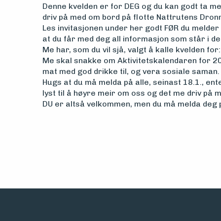
Denne kvelden er for DEG og du kan godt ta m
driv på med om bord på flotte Nattrutens Dron
Les invitasjonen under her godt FØR du melder d
at du får med deg all informasjon som står i de
Me har, som du vil sjå, valgt å kalle kvelden for
Me skal snakke om Aktivitetskalendaren for 202
mat med god drikke til, og vera sosiale saman.
Hugs at du må melda på alle, seinast 18.1., ent
lyst til å høyre meir om oss og det me driv på 
DU er altså velkommen, men du må melda deg på