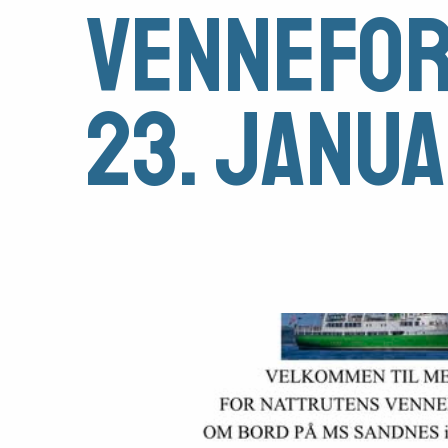
vennefor
Medlemsfartøy
Søk
23. janu
om
midler
Vern,
vedlikehold
og
drift
Om
foreningen