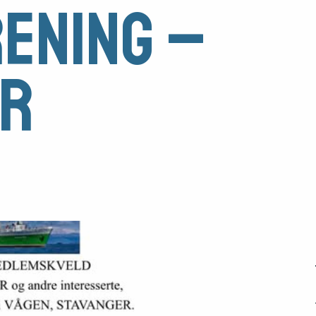
ening –
ar