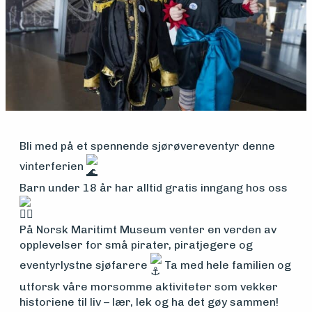
Medlemsfartøy
Søk
Bli med på et spennende sjørøvereventyr denne
om
vinterferien
Barn under 18 år har alltid gratis inngang hos oss
midler
På Norsk Maritimt Museum venter en verden av
Vern,
opplevelser for små pirater, piratjegere og
eventyrlystne sjøfarere
Ta med hele familien og
vedlikehold
utforsk våre morsomme aktiviteter som vekker
historiene til liv – lær, lek og ha det gøy sammen!
og drift