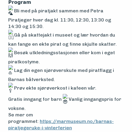
𝗣𝗿𝗼𝗴𝗿𝗮𝗺
Bli med på piratjakt sammen med Petra
Om
Piratjeger hver dag kl. 11:30, 12:30, 13:30 og
14:30 og 15:30.
foreningen
Gå på skattejakt i museet og lær hvordan du
kan fange en ekte pirat og finne skjulte skatter.
Aktuelt
Besøk utkledningsstasjonen eller kom i eget
piratkostyme.
Lag din egen sjørøverskute med piratflagg i
Arrangementer
Barnas båtverksted.
Prøv ekte sjørøverkost i kafeen vår.
Gratis inngang for barn
Vanlig inngangspris for
voksne.
Se mer om
programmet:
https://marmuseum.no/barnas-
piratjegeruke-i-vinterferien