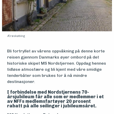
Ærøskøbing
Bli fortryllet av vårens oppvåkning på denne korte
reisen gjennom Danmarks øyer ombord på det
historiske skipet MS Nordstjernen. Oppdag hennes
tidløse atmosfære og bli kjent med våre smidige
tenderbåter som brukes for å nå mindre
destinasjoner.
Medlemsfartøy
I forbindelse med Nordstjernens 70-
årsjubileum får alle som er medlemmer i et
Søk
av NFFs medlemsfartøyer 20 prosent
rabatt på alle seilinger i jubileumsåret.
om