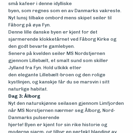
Arrangementer
små kafeer i denne idylliske
byen, som regnes som en av Danmarks vakreste.
Nyt lunsj tilbake ombord mens skipet seiler til
Fåborg på øya Fyn.
Denne lille danske byen er kjent for det
sjarmerende klokketårnet ved Fåborg Kirke og
den godt bevarte gamlebyen.
Senere på kvelden seiler MS Nordstjernen
gjennom Lillebælt, et smalt sund som skiller
Jylland fra Fyn. Hold utkikk etter
den elegante Lillebælt-broen og den rolige
kystlinjen, og kanskje får du se marsvin i sitt
naturlige habitat.
Dag 3: Ålborg
Nyt den naturskjønne seilasen gjennom Limfjorden
når MS Norstjernen nærmer seg Ålborg, Nord-
Danmarks pulserende
hjerte! Byen er kjent for sin rike historie og
moderne sjarm, og tilbyr en perfekt blanding av