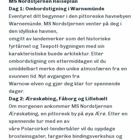
MS Nordstjernen Reiseplan
Dag 1: Ombordstigning i Warnemünde
midler
Eventyret ditt begynner i den pittoreske havnebyen
Warnemünde. MS Nordstjernen venter på deg i
den idylliske havnen,
Vern,
omgitt av landemerker som det historiske
vedlikehold
fyrtårnet og Teepott-bygningen med sin
karakteristiske buede arkitektur. Etter
og drift
ombordstigning om ettermiddagen vil du
umiddelbart merke den unike atmosfæren fra en
svunnen tid. Nyt avgangen fra
Om
Warnow-elven og gjør deg klar for spennende
dager.
foreningen
Dag 2: Ærøskøbing, Fåborg og Lillebælt
Om morgenen ankommer MS Nordstjernen
Ærøskøbing, en pittoresk by på øya Ærø. Etter en
Aktuelt
spennende tur med en av
våre Polarcirkel-tenderbåter vil du oppdage
brosteinsgater, fargerike bindingsverkshus og