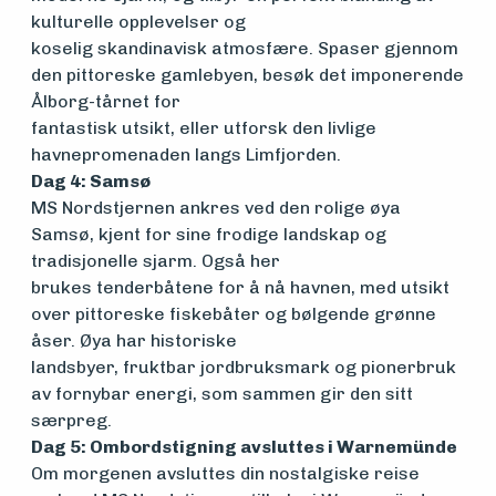
kulturelle opplevelser og
koselig skandinavisk atmosfære. Spaser gjennom
den pittoreske gamlebyen, besøk det imponerende
Ålborg-tårnet for
fantastisk utsikt, eller utforsk den livlige
havnepromenaden langs Limfjorden.
Dag 4: Samsø
MS Nordstjernen ankres ved den rolige øya
Samsø, kjent for sine frodige landskap og
tradisjonelle sjarm. Også her
brukes tenderbåtene for å nå havnen, med utsikt
over pittoreske fiskebåter og bølgende grønne
åser. Øya har historiske
landsbyer, fruktbar jordbruksmark og pionerbruk
av fornybar energi, som sammen gir den sitt
særpreg.
Dag 5: Ombordstigning avsluttes i Warnemünde
Om morgenen avsluttes din nostalgiske reise