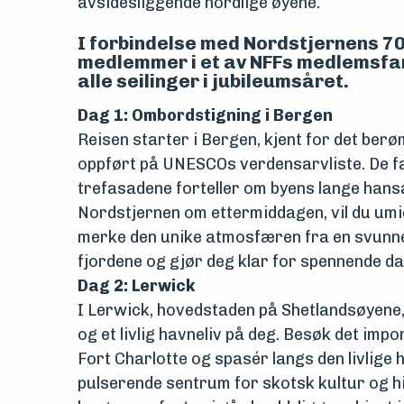
avsidesliggende nordlige øyene.
I forbindelse med Nordstjernens 70
medlemmer i et av NFFs medlemsfar
alle seilinger i jubileumsåret.
Dag 1: Ombordstigning i Bergen
Reisen starter i Bergen, kjent for det be
oppført på UNESCOs verdensarvliste. De f
trefasadene forteller om byens lange han
Nordstjernen om ettermiddagen, vil du umi
merke den unike atmosfæren fra en svunne
fjordene og gjør deg klar for spennende d
Dag 2: Lerwick
I Lerwick, hovedstaden på Shetlandsøyene,
og et livlig havneliv på deg. Besøk det imp
Fort Charlotte og spasér langs den livlige 
pulserende sentrum for skotsk kultur og hi