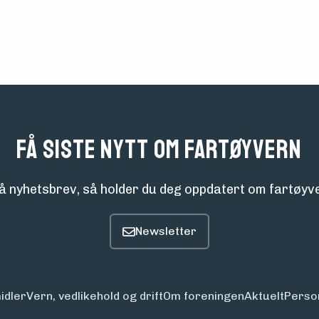
Få siste nytt om fartøyvern
å nyhetsbrev, så holder du deg oppdatert om fartøyve
idler
Vern, vedlikehold og drift
Om foreningen
Aktuelt
Perso