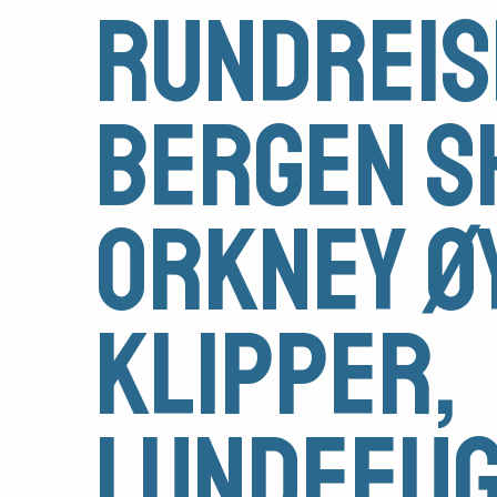
Rundreis
Bergen S
Orkney ø
Klipper,
Medlemsfartøy
Søk
lundefug
om