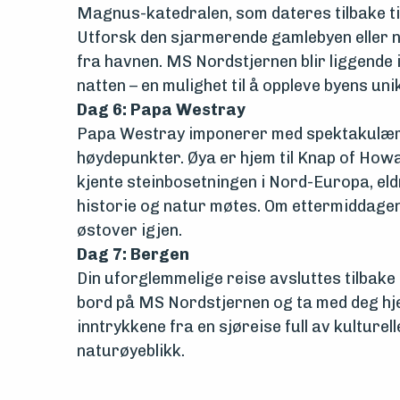
Magnus-katedralen, som dateres tilbake til
Utforsk den sjarmerende gamlebyen eller ny
fra havnen. MS Nordstjernen blir liggende 
natten – en mulighet til å oppleve byens un
Dag 6: Papa Westray
Papa Westray imponerer med spektakulær
høydepunkter. Øya er hjem til Knap of Howa
kjente steinbosetningen i Nord-Europa, eld
historie og natur møtes. Om ettermiddagen
østover igjen.
Dag 7: Bergen
Din uforglemmelige reise avsluttes tilbake 
bord på MS Nordstjernen og ta med deg h
inntrykkene fra en sjøreise full av kulture
naturøyeblikk.