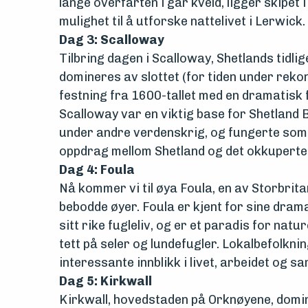
lange overfarten i går kveld, ligger skipet 
mulighet til å utforske nattelivet i Lerwick.
Dag 3: Scalloway
Tilbring dagen i Scalloway, Shetlands tidl
domineres av slottet (for tiden under reko
festning fra 1600-tallet med en dramatisk fo
Scalloway var en viktig base for Shetland
under andre verdenskrig, og fungerte so
oppdrag mellom Shetland og det okkuperte
Dag 4: Foula
Nå kommer vi til øya Foula, en av Storbrit
bebodde øyer. Foula er kjent for sine drama
sitt rike fugleliv, og er et paradis for nat
tett på seler og lundefugler. Lokalbefolkni
interessante innblikk i livet, arbeidet og s
Dag 5: Kirkwall
Kirkwall, hovedstaden på Orknøyene, domin