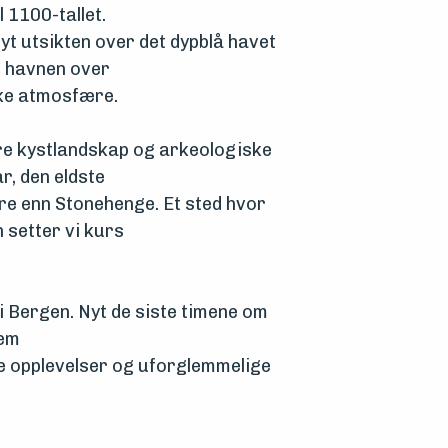
 1100-tallet.
t utsikten over det dypblå havet
i havnen over
ike atmosfære.
e kystlandskap og arkeologiske
r, den eldste
re enn Stonehenge. Et sted hvor
 setter vi kurs
i Bergen. Nyt de siste timene om
jem
lle opplevelser og uforglemmelige