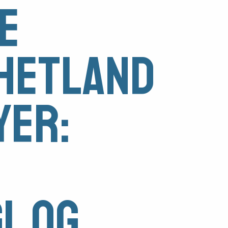
e
hetland
yer:
l og