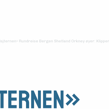
jternen» Rundreise Bergen Shetland Orkney øyer: Klipper,
ternen»