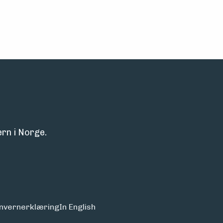
rn i Norge.
nvern­erklæring
In English