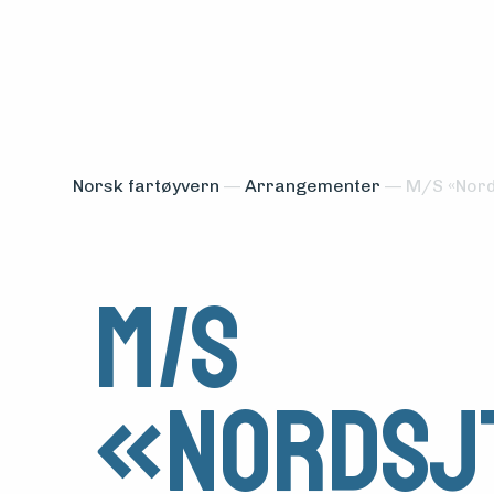
Norsk fartøyvern
—
Arrangementer
—
M/S «Nords
M/S
«Nordsj