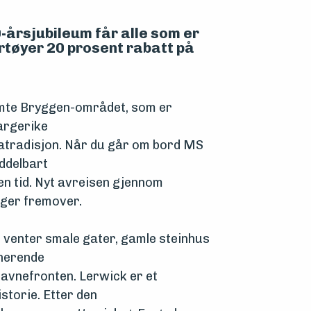
-årsjubileum får alle som er
tøyer 20 prosent rabatt på
rømte Bryggen-området, som er
argerike
satradisjon. Når du går om bord MS
ddelbart
n tid. Nyt avreisen gjennom
ager fremover.
 venter smale gater, gamle steinhus
onerende
havnefronten. Lerwick er et
storie. Etter den