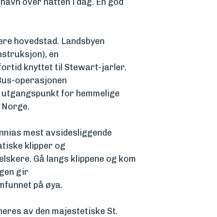
i havn over natten i dag. En god
igere hovedstad. Landsbyen
nstruksjon), en
rtid knyttet til Stewart-jarler.
 Bus-operasjonen
m utgangspunkt for hemmelige
 Norge.
annias mest avsidesliggende
tiske klipper og
urelskere. Gå langs klippene og kom
ngen gir
amfunnet på øya.
eres av den majestetiske St.