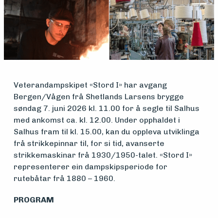
Medlemsfartøy
Veterandampskipet «Stord I» har avgang
Bergen/Vågen frå Shetlands Larsens brygge
Søk
søndag 7. juni 2026 kl. 11.00 for å segle til Salhus
om
med ankomst ca. kl. 12.00. Under opphaldet i
Salhus fram til kl. 15.00, kan du oppleva utviklinga
midler
frå strikkepinnar til, for si tid, avanserte
strikkemaskinar frå 1930/1950-talet. «Stord I»
representerer ein dampskipsperiode for
Vern,
rutebåtar frå 1880 – 1960.
vedlikehold
PROGRAM