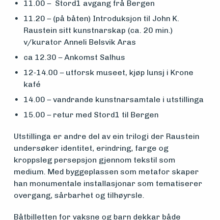
og drift
11.00 – Stord1 avgang frå Bergen
11.20 – (på båten) Introduksjon til John K.
Raustein sitt kunstnarskap (ca. 20 min.)
Om
v/kurator Anneli Belsvik Aras
foreningen
ca 12.30 – Ankomst Salhus
12-14.00 – utforsk museet, kjøp lunsj i Krone
kafé
Aktuelt
14.00 – vandrande kunstnarsamtale i utstillinga
15.00 – retur med Stord1 til Bergen
Arrangementer
Utstillinga er andre del av ein trilogi der Raustein
undersøker identitet, erindring, farge og
kroppsleg persepsjon gjennom tekstil som
medium. Med byggeplassen som metafor skaper
han monumentale installasjonar som tematiserer
overgang, sårbarhet og tilhøyrsle.
Båtbilletten for vaksne og barn dekkar både