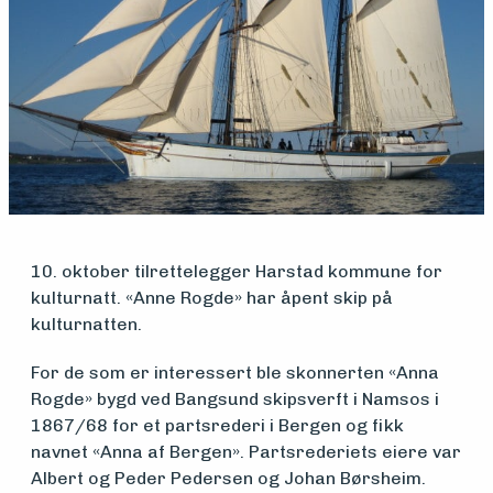
Medlemsfartøy
Søk
om
midler
10. oktober tilrettelegger Harstad kommune for
kulturnatt. «Anne Rogde» har åpent skip på
Vern,
kulturnatten.
vedlikehold
For de som er interessert ble skonnerten «Anna
Rogde» bygd ved Bangsund skipsverft i Namsos i
og drift
1867/68 for et partsrederi i Bergen og fikk
navnet «Anna af Bergen». Partsrederiets eiere var
Albert og Peder Pedersen og Johan Børsheim.
Om