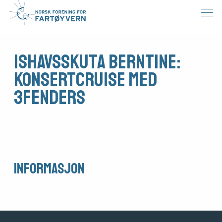
Ishavsskuta Berntine:
Konsertcruise med
3Fenders
Medlemsfartøy
Informasjon
Søk
om