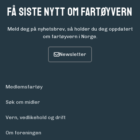
midler
Få siste nytt om fartøyvern
Meld deg på nyhetsbrev, så holder du deg oppdatert
Vern,
om fartøyvern i Norge.
vedlikehold
og drift
Om
Medlemsfartøy
foreningen
Søk om midler
Aktuelt
Vern, vedlikehold og drift
Om foreningen