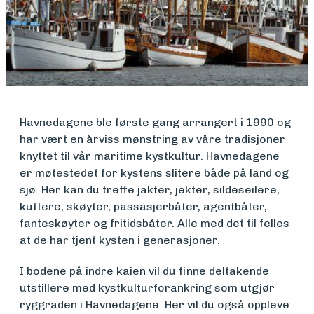
Medlemsfartøy
Søk
om
Havnedagene ble første gang arrangert i 1990 og
midler
har vært en årviss mønstring av våre tradisjoner
knyttet til vår maritime kystkultur. Havnedagene
er møtestedet for kystens slitere både på land og
Vern,
sjø. Her kan du treffe jakter, jekter, sildeseilere,
kuttere, skøyter, passasjerbåter, agentbåter,
vedlikehold
fanteskøyter og fritidsbåter. Alle med det til felles
at de har tjent kysten i generasjoner.
og drift
I bodene på indre kaien vil du finne deltakende
utstillere med kystkulturforankring som utgjør
Om
ryggraden i Havnedagene. Her vil du også oppleve