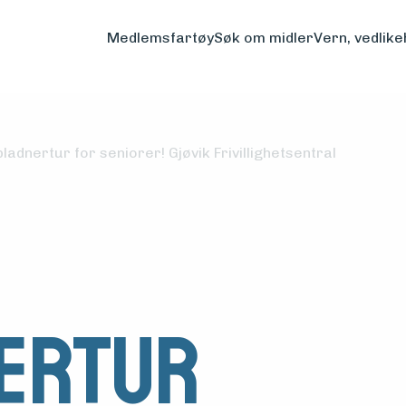
Medlemsfartøy
Søk om midler
Vern, vedlike
bladnertur for seniorer! Gjøvik Frivillighetsentral
ertur