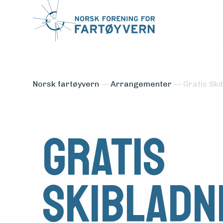
Norsk fartøyvern
—
Arrangementer
—
Gratis Ski
Gratis
Skibladn