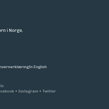
rn i Norge.
nvern­erklæring
In English
lo
acebook
•
Instagram
•
Twitter