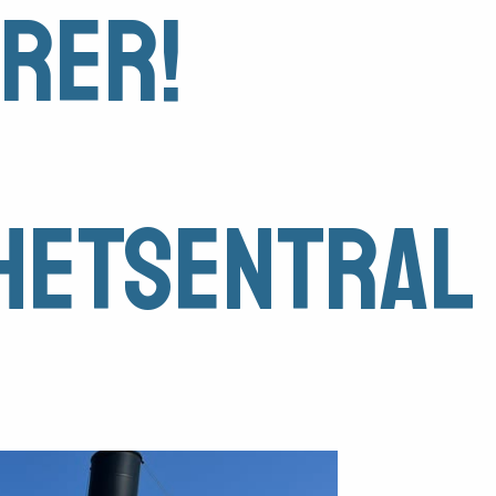
orer!
ghetsentral