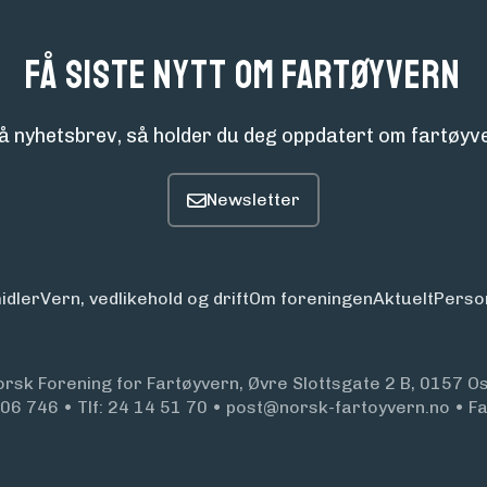
Få siste nytt om fartøyvern
å nyhetsbrev, så holder du deg oppdatert om fartøyve
idler
Vern, vedlikehold og drift
Om foreningen
Aktuelt
Perso
orsk Forening for Fartøyvern, Øvre Slottsgate 2 B, 0157 Os
906 746
•
Tlf:
24 14 51 70
•
post@norsk-fartoyvern.no
•
F