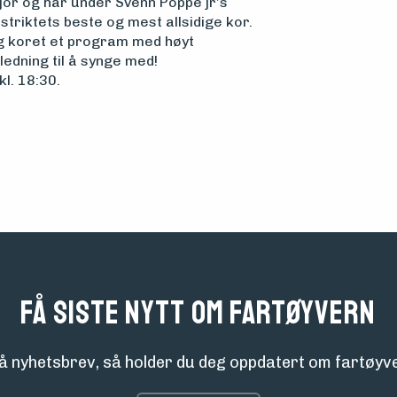
fjor og har under Svenn Poppe jr’s
triktets beste og mest allsidige kor.
g koret et program med høyt
ledning til å synge med!
l. 18:30.
Få siste nytt om fartøyvern
å nyhetsbrev, så holder du deg oppdatert om fartøyve