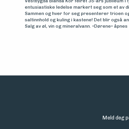
Vestbygda Blanda Kor feiret 35-års jubileum i 
entusiastiske ledelse markert seg som et av dis
Sammen og hver for seg presenterer trioen o
saltinnhold og kuling i kastene! Det blir også an
Salg av øl, vin og mineralvann. «Dørene» åpnes k
Meld deg p