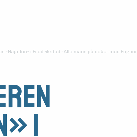
en «Najaden» i Fredrikstad «Alle mann på dekk» med Fogho
eren
» i