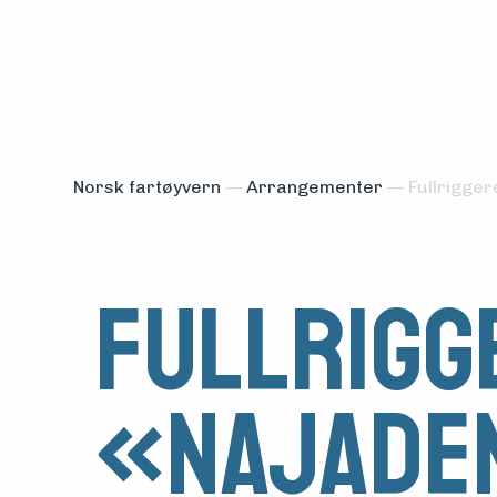
Norsk fartøyvern
—
Arrangementer
—
Fullrigger
Fullrigg
«Najaden