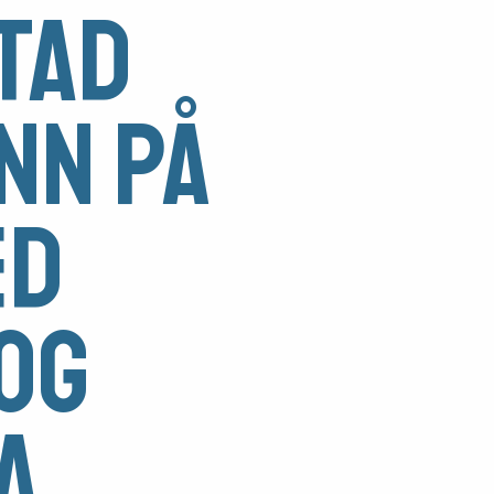
tad
nn på
ed
og
a