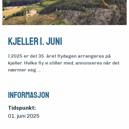
Søk
om
Kjeller 1. juni
midler
I 2025 er det 35. året flydagen arrangeres på
Vern,
kjeller. Hvilke fly vi stiller med, annonseres når det
nærmer seg …
vedlikehold
og drift
Informasjon
Tidspunkt:
Om
01. juni 2025
foreningen