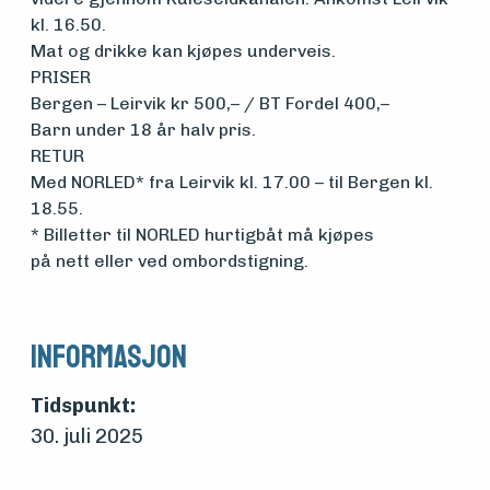
Om
kl. 16.50.
Mat og drikke kan kjøpes underveis.
foreningen
PRISER
Bergen – Leirvik kr 500,– / BT Fordel 400,–
Barn under 18 år halv pris.
Aktuelt
RETUR
Med NORLED* fra Leirvik kl. 17.00 – til Bergen kl.
18.55.
Arrangementer
* Billetter til NORLED hurtigbåt må kjøpes
på nett eller ved ombordstigning.
Informasjon
Tidspunkt:
30. juli 2025