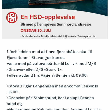
Medlemsfartøy
Søk
om
I forbindelse med at flere fjordabåter skal til
midler
Fjordsteam i Stavanger kan du
være med på veteranbåttur til Leirvik med M/S
«Granvin» eller D/S «Stord 1».
Vern,
Felles avgang fra Vågen i Bergen kl. 09.00.
vedlikehold
«Stord 1» går Langenuen med ankomst Leirvik kl
15.00.
og drift
«Granvin» går Stolmasund, kort anløp i Branda
sund og
videre gjennom Kuleseidkanalen. Ankomst Leirvik