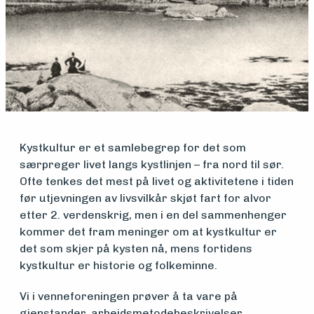
Medlemsfartøy
Søk
om
Kystkultur er et samlebegrep for det som
midler
særpreger livet langs kystlinjen – fra nord til sør.
Ofte tenkes det mest på livet og aktivitetene i tiden
før utjevningen av livsvilkår skjøt fart for alvor
Vern,
etter 2. verdenskrig, men i en del sammenhenger
kommer det fram meninger om at kystkultur er
vedlikehold
det som skjer på kysten nå, mens fortidens
kystkultur er historie og folkeminne.
og drift
Vi i venneforeningen prøver å ta vare på
gjenstander, arbeidsmetodebeskrivelser,