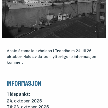
Søk
om
midler
Vern,
Årets årsmøte avholdes i Trondheim 24. til 26.
oktober. Hold av datoen, ytterligere informasjon
vedlikehold
kommer.
og drift
Informasjon
Om
Tidspunkt:
foreningen
24. oktober 2025
Til: 26. oktober 2025