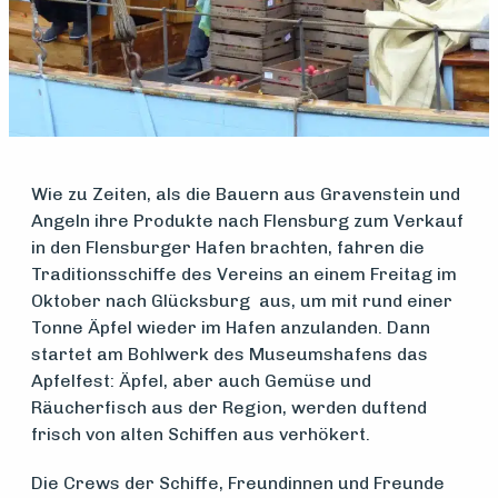
Medlemsfartøy
Wie zu Zeiten, als die Bauern aus Gravenstein und
Søk
Angeln ihre Produkte nach Flensburg zum Verkauf
in den Flensburger Hafen brachten, fahren die
om
Traditionsschiffe des Vereins an einem Freitag im
midler
Oktober nach Glücksburg aus, um mit rund einer
Tonne Äpfel wieder im Hafen anzulanden. Dann
startet am Bohlwerk des Museumshafens das
Vern,
Apfelfest: Äpfel, aber auch Gemüse und
Räucherfisch aus der Region, werden duftend
vedlikehold
frisch von alten Schiffen aus verhökert.
og drift
Die Crews der Schiffe, Freundinnen und Freunde