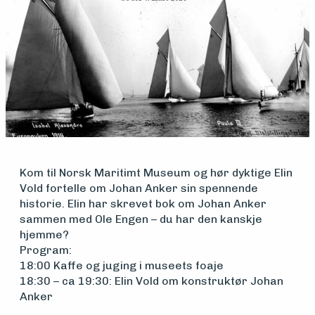
Medlemsfartøy
Søk
om
Kom til Norsk Maritimt Museum og hør dyktige Elin
Vold fortelle om Johan Anker sin spennende
midler
historie. Elin har skrevet bok om Johan Anker
sammen med Ole Engen – du har den kanskje
hjemme?
Vern,
Program:
18:00 Kaffe og juging i museets foaje
vedlikehold
18:30 – ca 19:30: Elin Vold om konstruktør Johan
Anker
og drift