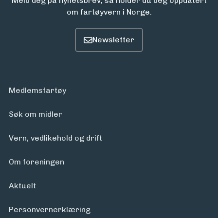
Meld deg på nyhetsbrev, så holder du deg oppdatert
om fartøyvern i Norge.
Medlemsfartøy
Søk om midler
Vern, vedlikehold og drift
Om foreningen
Aktuelt
Personvern­erklæring