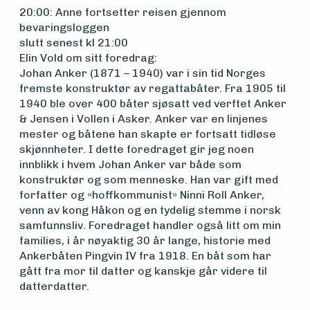
20:00: Anne fortsetter reisen gjennom
bevaringsloggen
Om
slutt senest kl 21:00
Elin Vold om sitt foredrag:
foreningen
Johan Anker (1871 – 1940) var i sin tid Norges
fremste konstruktør av regattabåter. Fra 1905 til
1940 ble over 400 båter sjøsatt ved verftet Anker
Aktuelt
& Jensen i Vollen i Asker. Anker var en linjenes
mester og båtene han skapte er fortsatt tidløse
skjønnheter. I dette foredraget gir jeg noen
innblikk i hvem Johan Anker var både som
Arrangementer
konstruktør og som menneske. Han var gift med
forfatter og «hoffkommunist» Ninni Roll Anker,
venn av kong Håkon og en tydelig stemme i norsk
samfunnsliv. Foredraget handler også litt om min
families, i år nøyaktig 30 år lange, historie med
Ankerbåten Pingvin IV fra 1918. En båt som har
gått fra mor til datter og kanskje går videre til
datterdatter.