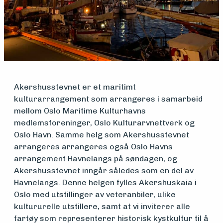
Medlemsfartøy
Søk
Akershusstevnet er et maritimt
om
kulturarrangement som arrangeres i samarbeid
midler
mellom Oslo Maritime Kulturhavns
medlemsforeninger, Oslo Kulturarvnettverk og
Oslo Havn. Samme helg som Akershusstevnet
Vern,
arrangeres arrangeres også Oslo Havns
arrangement Havnelangs på søndagen, og
vedlikehold
Akershusstevnet inngår således som en del av
Havnelangs. Denne helgen fylles Akershuskaia i
og drift
Oslo med utstillinger av veteranbiler, ulike
kultururelle utstillere, samt at vi inviterer alle
fartøy som representerer historisk kystkultur til å