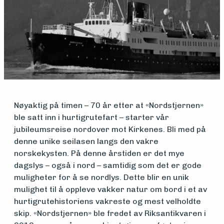
Medlemsfartøy
Søk
Nøyaktig på timen – 70 år etter at «Nordstjernen»
om
ble satt inn i hurtigrutefart – starter vår
jubileumsreise nordover mot Kirkenes. Bli med på
midler
denne unike seilasen langs den vakre
norskekysten. På denne årstiden er det mye
dagslys – også i nord – samtidig som det er gode
Vern,
muligheter for å se nordlys. Dette blir en unik
mulighet til å oppleve vakker natur om bord i et av
vedlikehold
hurtigrutehistoriens vakreste og mest velholdte
skip. «Nordstjernen» ble fredet av Riksantikvaren i
og drift