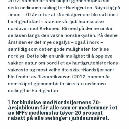
2012, samme år som skipet gjennomførte sin
siste ordinære seiling for Hurtigruten. Nøyaktig på
timen – 70 år etter at «Nordstjernen» ble satt inn i
Om
hurtigrutefart – starter vår jubileumsreise
foreningen
nordover mot Kirkenes. Bli med på denne unike
seilasen langs den vakre norskekysten. På denne
årstiden er det mye dagslys – også i nord –
samtidig som det er gode muligheter for å se
Aktuelt
nordlys. Dette blir en unik mulighet til å oppleve
vakker natur om bord i et av hurtigrutehistoriens
vakreste og mest velholdte skip. «Nordstjernen»
Arrangementer
ble fredet av Riksantikvaren i 2012, samme år
som skipet gjennomførte sin siste ordinære
seiling for Hurtigruten.
I forbindelse med Nordstjernens 70-
årsjubileum får alle som er medlemmer i et
av NFFs medlemsfartøyer 20 prosent
rabatt på alle seilinger i jubileumsåret.