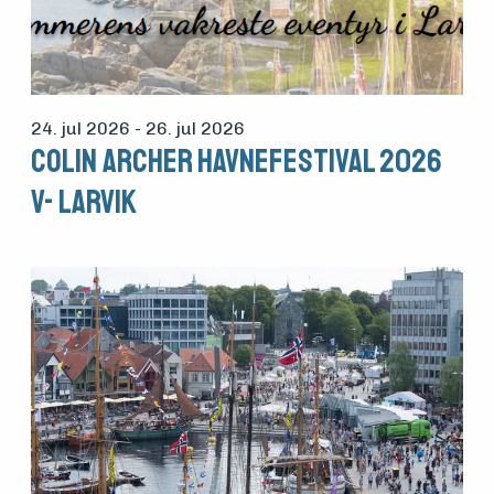
24. jul 2026
- 26. jul 2026
Colin Archer havnefestival 2026
v- Larvik
Medlemsfartøy
Søk
om
midler
Vern,